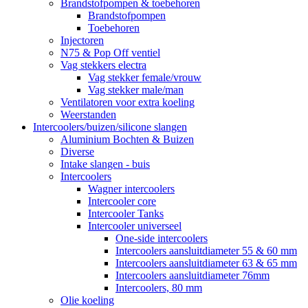
Brandstofpompen & toebehoren
Brandstofpompen
Toebehoren
Injectoren
N75 & Pop Off ventiel
Vag stekkers electra
Vag stekker female/vrouw
Vag stekker male/man
Ventilatoren voor extra koeling
Weerstanden
Intercoolers/buizen/silicone slangen
Aluminium Bochten & Buizen
Diverse
Intake slangen - buis
Intercoolers
Wagner intercoolers
Intercooler core
Intercooler Tanks
Intercooler universeel
One-side intercoolers
Intercoolers aansluitdiameter 55 & 60 mm
Intercoolers aansluitdiameter 63 & 65 mm
Intercoolers aansluitdiameter 76mm
Intercoolers, 80 mm
Olie koeling