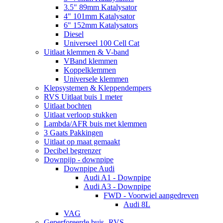
3.5" 89mm Katalysator
4" 101mm Katalysator
6" 152mm Katalysators
Diesel
Universeel 100 Cell Cat
Uitlaat klemmen & V-band
VBand klemmen
Koppelklemmen
Universele klemmen
Klepsystemen & Kleppendempers
RVS Uitlaat buis 1 meter
Uitlaat bochten
Uitlaat verloop stukken
Lambda/AFR buis met klemmen
3 Gaats Pakkingen
Uitlaat op maat gemaakt
Decibel begrenzer
Downpijp - downpipe
Downpipe Audi
Audi A1 - Downpipe
Audi A3 - Downpipe
FWD - Voorwiel aangedreven
Audi 8L
VAG
Geperforeerde buis- RVS