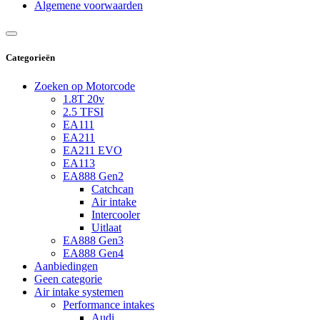
Algemene voorwaarden
Categorieën
Zoeken op Motorcode
1.8T 20v
2.5 TFSI
EA111
EA211
EA211 EVO
EA113
EA888 Gen2
Catchcan
Air intake
Intercooler
Uitlaat
EA888 Gen3
EA888 Gen4
Aanbiedingen
Geen categorie
Air intake systemen
Performance intakes
Audi