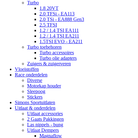
Turbo
1.8 20VT
2.0 TFSi - EA113
2.0 TSi - EA888 Gen3
2.5 TFSI
1.2 / 1.4 TSI EA111
1.2 / 1.4 TSI EA211
1.5TSI EVO - EA211
Turbo toebehoren
Turbo accessoires
Turbo olie adapters
Zuigers & zuigerveren
Vloeistoffen
Race onderdelen
Diverse
Motorkap houder
Sleepoog
Stickers
Simons Sportuitlaten
Uitlaat & onderdelen
Uitlaat accessories
2 Gaats Pakkingen
Las nippels - bung
Uitlaat Dempers
Magnaflow