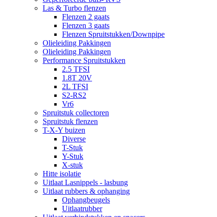
Las & Turbo flenzen
Flenzen 2 gaats
Flenzen 3 gaats
Flenzen Spruitstukken/Downpipe
Olieleiding Pakkingen
Olieleiding Pakkingen
Performance Spruitstukken
2.5 TFSI
1.8T 20V
2L TFSI
S2-RS2
Vr6
Spruitstuk collectoren
Spruitstuk flenzen
T-X-Y buizen
Diverse
T-Stuk
Y-Stuk
X-stuk
Hitte isolatie
Uitlaat Lasnippels - lasbung
Uitlaat rubbers & ophanging
Ophangbeugels
Uitlaatrubber