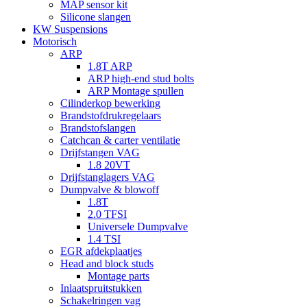
MAP sensor kit
Silicone slangen
KW Suspensions
Motorisch
ARP
1.8T ARP
ARP high-end stud bolts
ARP Montage spullen
Cilinderkop bewerking
Brandstofdrukregelaars
Brandstofslangen
Catchcan & carter ventilatie
Drijfstangen VAG
1.8 20VT
Drijfstanglagers VAG
Dumpvalve & blowoff
1.8T
2.0 TFSI
Universele Dumpvalve
1.4 TSI
EGR afdekplaatjes
Head and block studs
Montage parts
Inlaatspruitstukken
Schakelringen vag