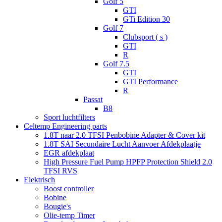
Golf 5
GTI
GTi Edition 30
Golf 7
Clubsport ( s )
GTI
R
Golf 7.5
GTI
GTI Performance
R
Passat
B8
Sport luchtfilters
Celtemp Engineering parts
1.8T naar 2.0 TFSI Penbobine Adapter & Cover kit
1.8T SAI Secundaire Lucht Aanvoer Afdekplaatje
EGR afdekplaat
High Pressure Fuel Pump HPFP Protection Shield 2.0
TFSI RVS
Elektrisch
Boost controller
Bobine
Bougie's
Olie-temp Timer