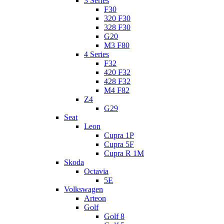
3 Series
F30
320 F30
328 F30
G20
M3 F80
4 Series
F32
420 F32
428 F32
M4 F82
Z4
G29
Seat
Leon
Cupra 1P
Cupra 5F
Cupra R 1M
Skoda
Octavia
5E
Volkswagen
Arteon
Golf
Golf 8