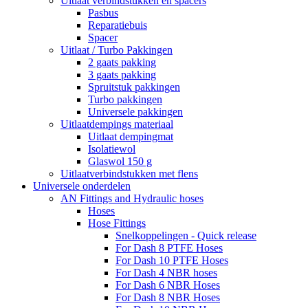
Uitlaat verbindstukken en spacers
Pasbus
Reparatiebuis
Spacer
Uitlaat / Turbo Pakkingen
2 gaats pakking
3 gaats pakking
Spruitstuk pakkingen
Turbo pakkingen
Universele pakkingen
Uitlaatdempings materiaal
Uitlaat dempingmat
Isolatiewol
Glaswol 150 g
Uitlaatverbindstukken met flens
Universele onderdelen
AN Fittings and Hydraulic hoses
Hoses
Hose Fittings
Snelkoppelingen - Quick release
For Dash 8 PTFE Hoses
For Dash 10 PTFE Hoses
For Dash 4 NBR hoses
For Dash 6 NBR Hoses
For Dash 8 NBR Hoses