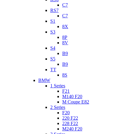
C7
RS7
C7
S1
8X
S3
8P
8V
S4
B9
S5
B9
TT
8S
BMW
1 Series
F21
M140 F20
M Coupe E82
2 Series
F20
220 F22
228 F22
M240 F20